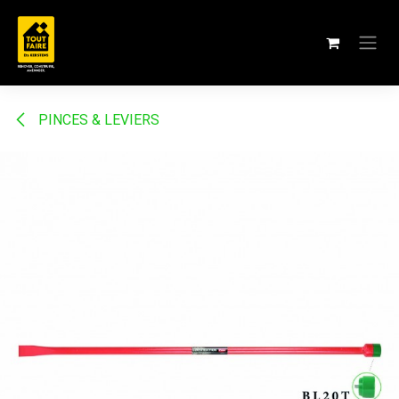
Se rendre au contenu
PINCES & LEVIERS