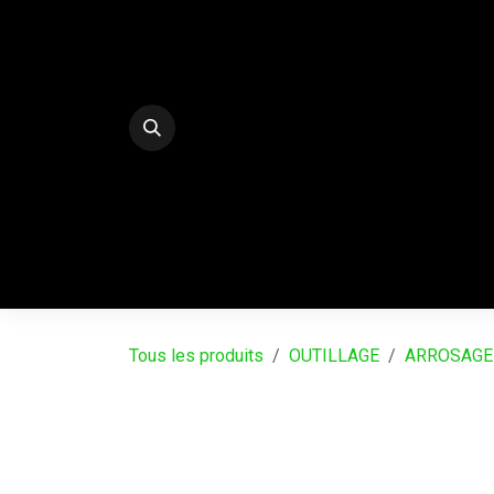
Se rendre au contenu
E-Shop
PALISSADES BETON DECO
SERRE
Tous les produits
OUTILLAGE
ARROSAGE