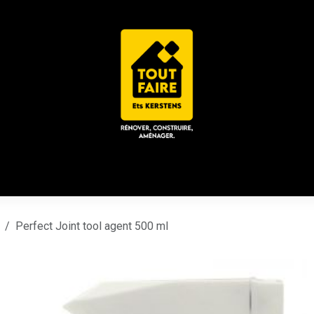
 ACD
CHALET / ESPACE LOUNGE
CATALOGUES
Place
Perfect Joint tool agent 500 ml