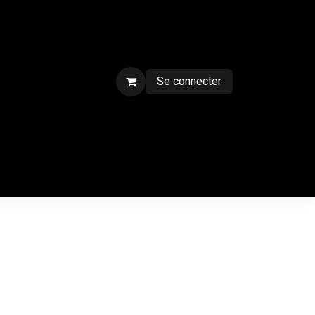
Se connecter
ment sur chantier
Contactez-nous
CGV
Forum
Blog