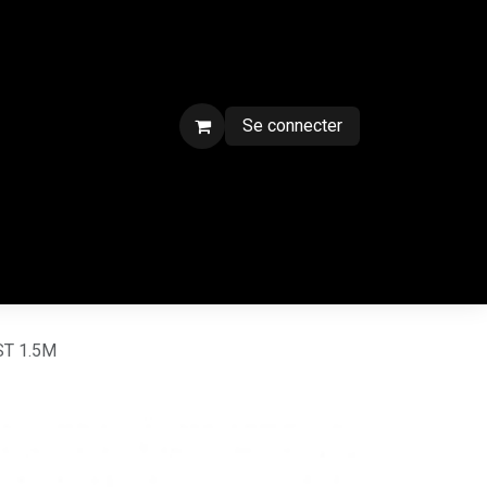
Se connecter
ment sur chantier
Contactez-nous
CGV
Forum
Blog
ST 1.5M