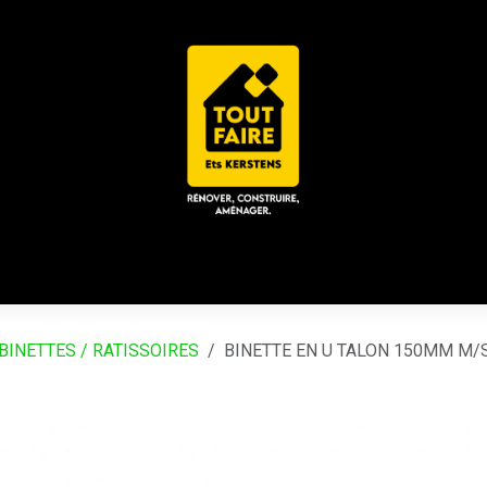
 ACD
CHALET / ESPACE LOUNGE
CATALOGUES
Place
BINETTES / RATISSOIRES
BINETTE EN U TALON 150MM M/