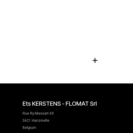
Ets KERSTENS - FLOMAT Srl
Rue Ry-Massart 69
5621 Hanzinelle
Belgium