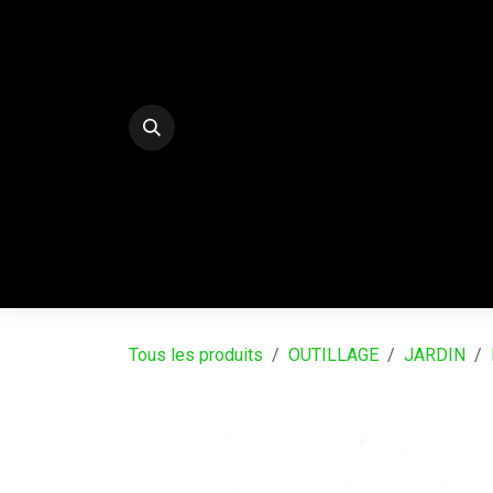
Se rendre au contenu
E-Shop
PALISSADES BETON DECO
SERRE
Tous les produits
OUTILLAGE
JARDIN