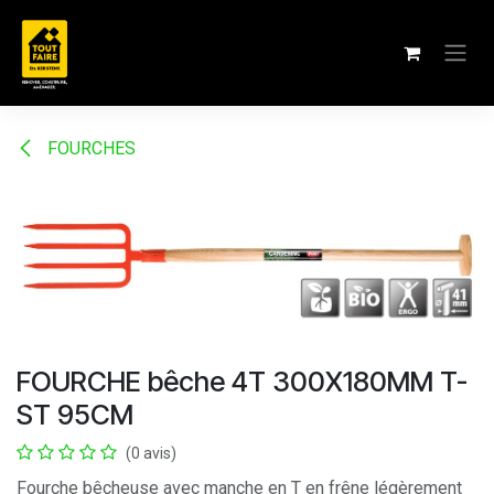
Se rendre au contenu
FOURCHES
FOURCHE bêche 4T 300X180MM T-
ST 95CM
(0 avis)
Fourche bêcheuse avec manche en T en frêne légèrement