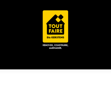
 ACD
CHALET / ESPACE LOUNGE
CATALOGUES
Place