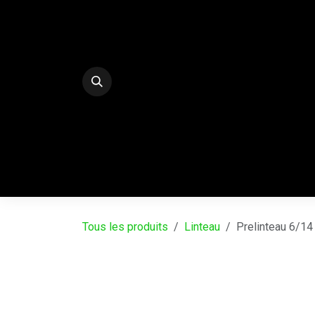
Se rendre au contenu
E-Shop
PALISSADES BETON DECO
SERRE
Tous les produits
Linteau
Prelinteau 6/14