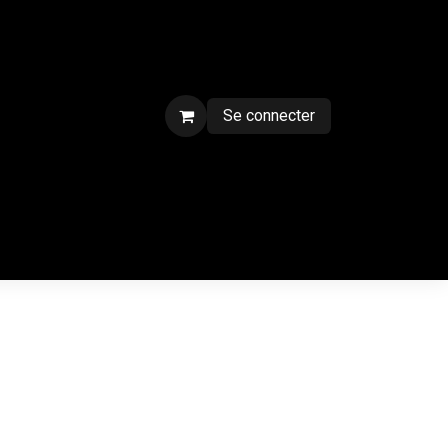
Se connecter
ment sur chantier
Contactez-nous
CGV
Forum
Blog