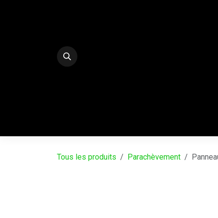
Se rendre au contenu
E-Shop
PALISSADES BETON DECO
SERRE
Tous les produits
Parachèvement
Pannea