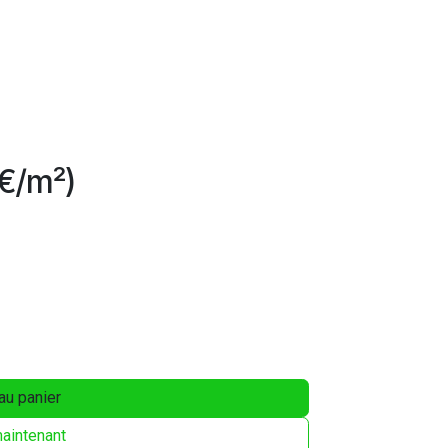
€/m²)
au panier
aintenant