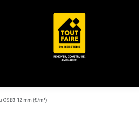
 ACD
CHALET / ESPACE LOUNGE
CATALOGUES
Place
u OSB3 12 mm (€/m²)