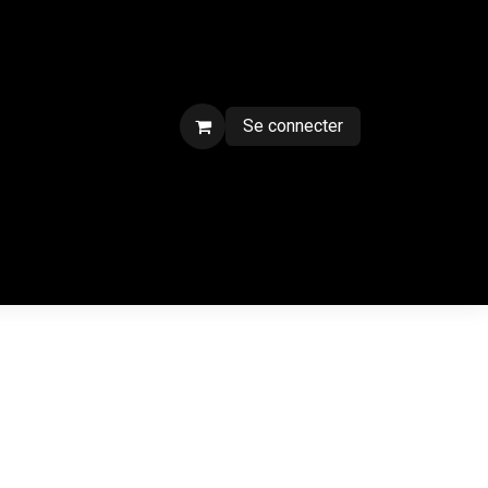
Se connecter
ment sur chantier
Contactez-nous
CGV
Forum
Blog