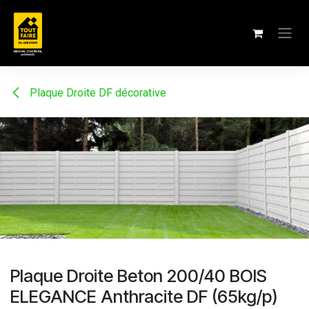
Se rendre au contenu
Plaque Droite DF décorative
Plaque Droite Beton 200/40 BOIS
ELEGANCE Anthracite DF (65kg/p)