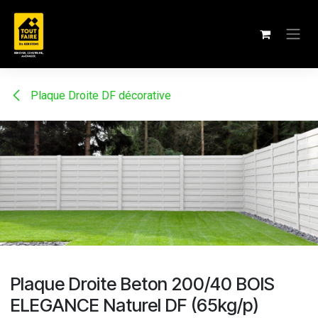
Se rendre au contenu
Plaque Droite DF décorative
Plaque Droite Beton 200/40 BOIS
ELEGANCE Naturel DF (65kg/p)