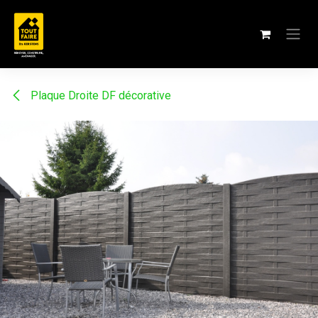
Se rendre au contenu
Plaque Droite DF décorative