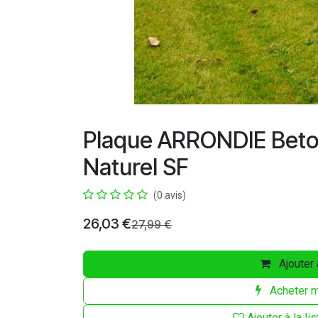
Plaque ARRONDIE Beto
Naturel SF
(0 avis)
26,03
€
27,99
€
Ajouter 
Acheter m
Ajouter à la li