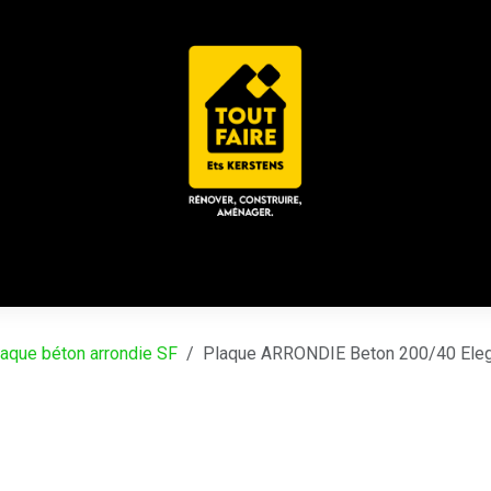
 ACD
CHALET / ESPACE LOUNGE
CATALOGUES
Place
aque béton arrondie SF
Plaque ARRONDIE Beton 200/40 Eleg