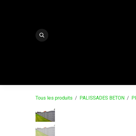
Se rendre au contenu
E-Shop
PALISSADES BETON DECO
SERRE
Tous les produits
PALISSADES BETON
Pl