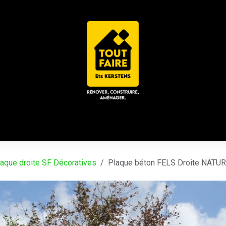
 ACD
CHALET / ESPACE LOUNGE
CATALOGUES
Place
aque droite SF Décoratives
Plaque béton FELS Droite NATUR