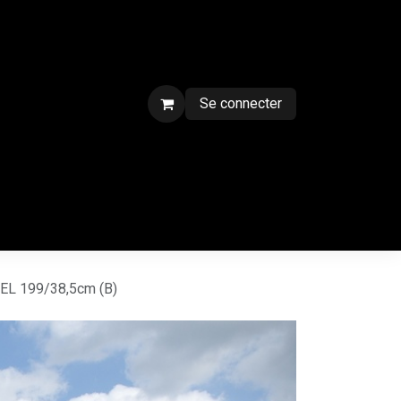
Se connecter
ment sur chantier
Contactez-nous
CGV
Forum
Blog
EL 199/38,5cm (B)