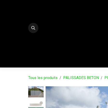
Se rendre au contenu
E-Shop
PALISSADES BETON DECO
SERRE
Tous les produits
PALISSADES BETON
Pl