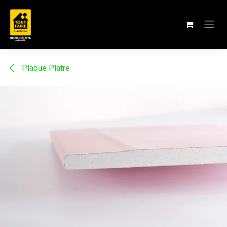
Se rendre au contenu
Plaque Platre