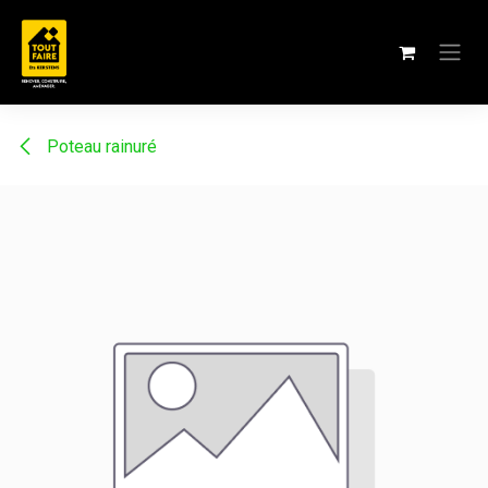
Se rendre au contenu
Poteau rainuré