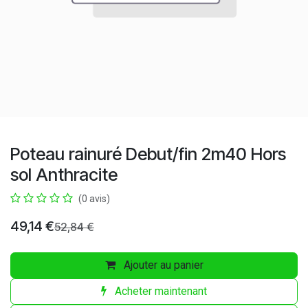
Poteau rainuré Debut/fin 2m40 Hors
sol Anthracite
(0 avis)
49,14
€
52,84
€
Ajouter au panier
Acheter maintenant