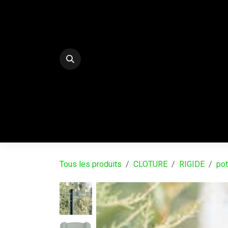
Se rendre au contenu
E-Shop
PALISSADES BETON DECO
SERRE
Tous les produits
CLOTURE
RIGIDE
po