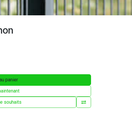
hon
au panier
aintenant
 de souhaits