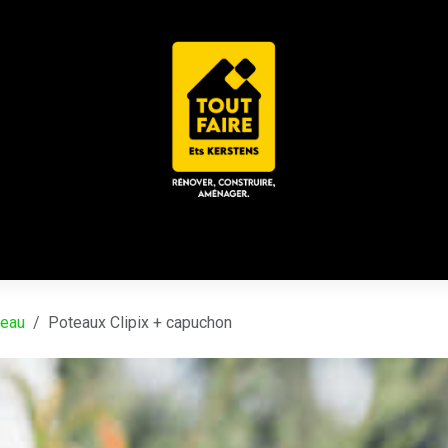
 ACD
CHALET / ESPACE LOUNGE
CATALOGUES
Place
teau
Poteaux Clipix + capuchon