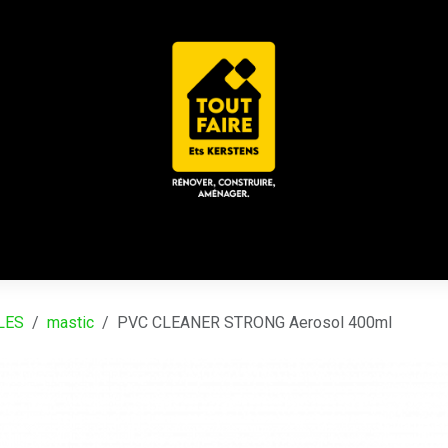
 ACD
CHALET / ESPACE LOUNGE
CATALOGUES
Place
LES
mastic
PVC CLEANER STRONG Aerosol 400ml