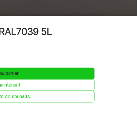
r RAL7039 5L
au panier
aintenant
ste de souhaits