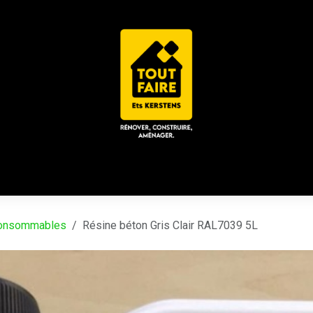
 ACD
CHALET / ESPACE LOUNGE
CATALOGUES
Place
onsommables
Résine béton Gris Clair RAL7039 5L