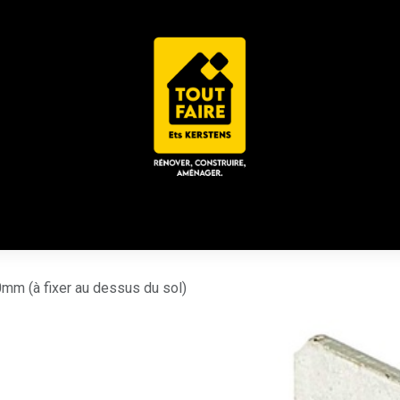
 ACD
CHALET / ESPACE LOUNGE
CATALOGUES
Place
0mm (à fixer au dessus du sol)