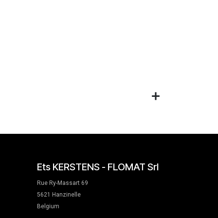
Ets KERSTENS - FLOMAT Srl
Rue Ry-Massart 69
5621 Hanzinelle
Belgium