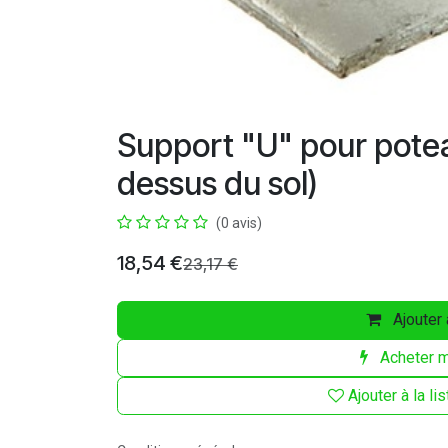
Support "U" pour pote
dessus du sol)
(0 avis)
18,54
€
23,17
€
Ajouter 
Acheter m
Ajouter à la li