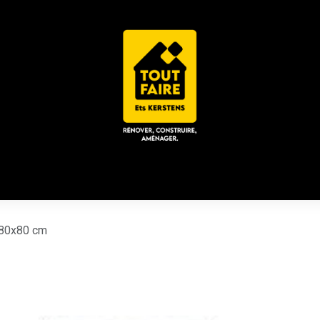
 ACD
CHALET / ESPACE LOUNGE
CATALOGUES
Place
 80x80 cm