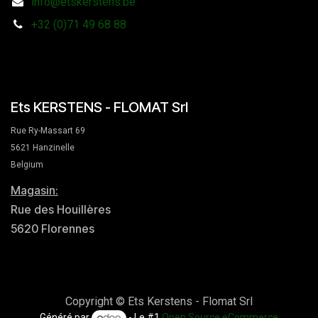
info@etskerstens.be
+32 (0)71 49 68 88
Ets KERSTENS - FLOMAT Srl
Rue Ry-Massart 69
5621 Hanzinelle
Belgium
Magasin:
Rue des Houillères
5620 Florennes
Copyright © Ets Kerstens - Flomat Srl
Généré par
- Le #1
Open Source eCommerce