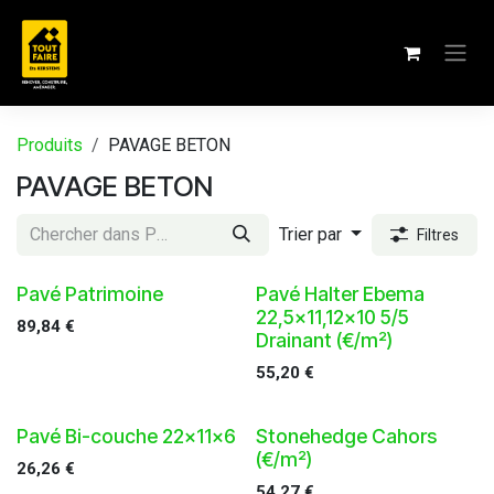
Se rendre au contenu
Produits
PAVAGE BETON
PAVAGE BETON
Trier par
Filtres
Pavé Patrimoine
Pavé Halter Ebema
22,5x11,12x10 5/5
89,84
€
Drainant (€/m²)
55,20
€
Pavé Bi-couche 22x11x6
Stonehedge Cahors
(€/m²)
26,26
€
54,27
€