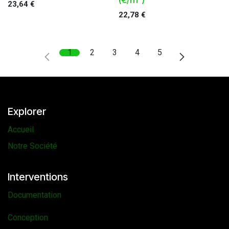
23,64
€
22,78
€
1
2
3
4
5
Explorer
Accueil
Notre Société
Interventions
Documentation
Conception