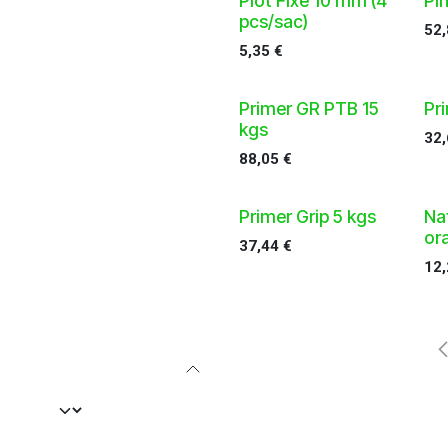
Plot Fixe 10 mm (4
Pin
pcs/sac)
52
5,35
€
Primer GR PTB 15
Pr
kgs
32
88,05
€
Primer Grip 5 kgs
Na
or
37,44
€
12