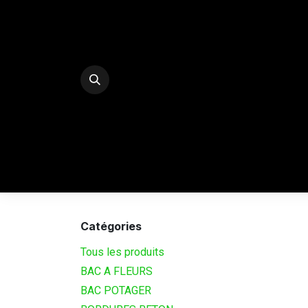
Se rendre au contenu
E-Shop
PALISSADES BETON DECO
SERRE
Catégories
Tous les produits
BAC A FLEURS
BAC POTAGER