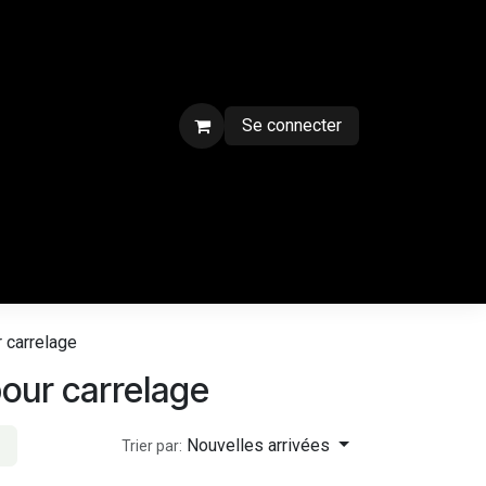
Se connecter
ment sur chantier
Contactez-nous
CGV
Forum
Blog
r carrelage
pour carrelage
Nouvelles arrivées
Trier par: