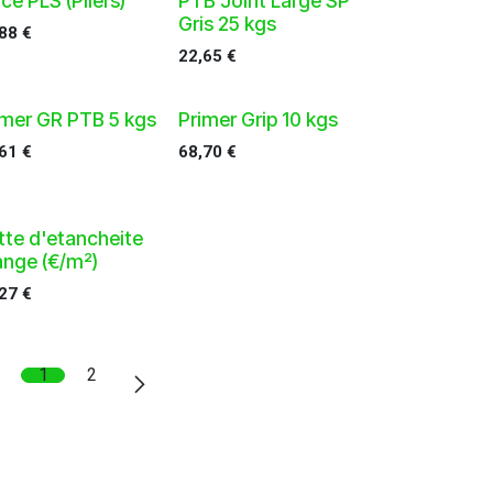
ce PLS (Pliers)
PTB Joint Large SP
Gris 25 kgs
,88
€
22,65
€
imer GR PTB 5 kgs
Primer Grip 10 kgs
,61
€
68,70
€
tte d'etancheite
ange (€/m²)
,27
€
1
2