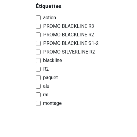
Étiquettes
action
PROMO BLACKLINE R3
PROMO BLACKLINE R2
PROMO BLACKLINE S1-2
PROMO SILVERLINE R2
blackline
R2
paquet
alu
ral
montage
lez
Fourchette de prix