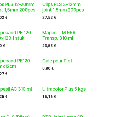
ips PLS 12-20mm
Clips PLS 3-12mm
int 1,5mm 200pcs
joint 1,5mm 200pcs
,02
€
27,52
€
peband PE 120
Mapesil LM 999
0x120 1 stuk
Transp. 310 ml
0
€
23,53
€
peband PE120
Cale pour Plot
mx12cm
0,80
€
,27
€
pesil AC 310 ml
Ultracolor Plus 5 kgs
,25
€
15,16
€