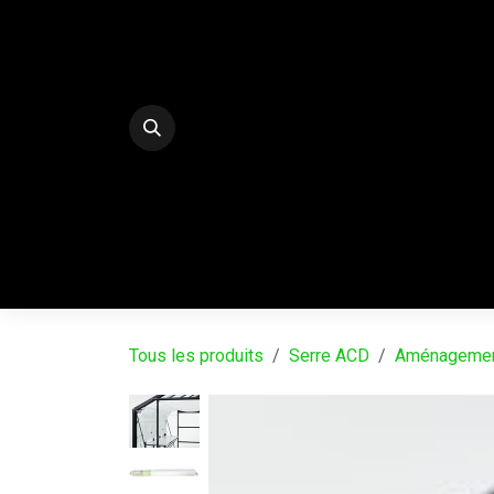
Se rendre au contenu
E-Shop
PALISSADES BETON DECO
SERRE
Tous les produits
Serre ACD
Aménagement