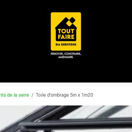
 ACD
CHALET / ESPACE LOUNGE
CATALOGUES
Place
s de la serre
Toile d'ombrage 5m x 1m20